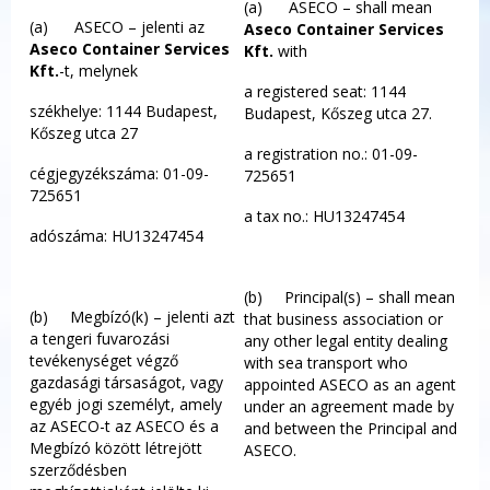
(a) ASECO – shall mean
(a) ASECO – jelenti az
Aseco Container Services
Aseco Container Services
Kft.
with
Kft.
-t, melynek
a registered seat: 1144
székhelye: 1144 Budapest,
Budapest, Kőszeg utca 27.
Kőszeg utca 27
a registration no.: 01-09-
cégjegyzékszáma: 01-09-
725651
725651
a tax no.: HU13247454
adószáma: HU13247454
(b) Principal(s) – shall mean
(b) Megbízó(k) – jelenti azt
that business association or
a tengeri fuvarozási
any other legal entity dealing
tevékenységet végző
with sea transport who
gazdasági társaságot, vagy
appointed ASECO as an agent
egyéb jogi személyt, amely
under an agreement made by
az ASECO-t az ASECO és a
and between the Principal and
Megbízó között létrejött
ASECO.
szerződésben