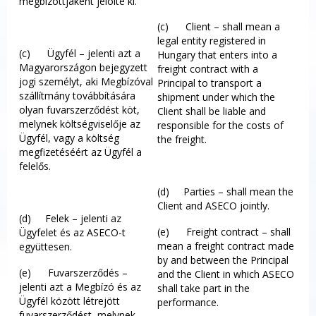
megbízottjaként jelölte ki.
(c) Client – shall mean a
legal entity registered in
(c) Ügyfél – jelenti azt a
Hungary that enters into a
Magyarországon bejegyzett
freight contract with a
jogi személyt, aki Megbízóval
Principal to transport a
szállítmány továbbítására
shipment under which the
olyan fuvarszerződést köt,
Client shall be liable and
melynek költségviselője az
responsible for the costs of
Ügyfél, vagy a költség
the freight.
megfizetéséért az Ügyfél a
felelős.
(d) Parties – shall mean the
Client and ASECO jointly.
(d) Felek – jelenti az
(e) Freight contract – shall
Ügyfelet és az ASECO-t
mean a freight contract made
együttesen.
by and between the Principal
(e) Fuvarszerződés –
and the Client in which ASECO
jelenti azt a Megbízó és az
shall take part in the
Ügyfél között létrejött
performance.
fuvarszerződést, melynek