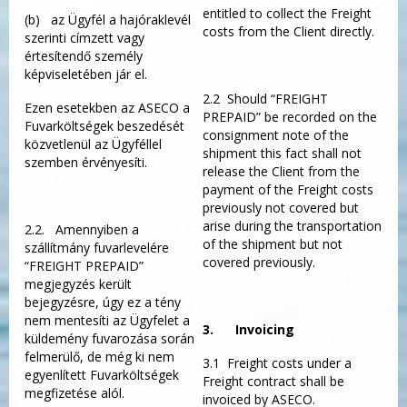
entitled to collect the Freight
(b) az Ügyfél a hajóraklevél
costs from the Client directly.
szerinti címzett vagy
értesítendő személy
képviseletében jár el.
2.2 Should “FREIGHT
Ezen esetekben az ASECO a
PREPAID” be recorded on the
Fuvarköltségek beszedését
consignment note of the
közvetlenül az Ügyféllel
shipment this fact shall not
szemben érvényesíti.
release the Client from the
payment of the Freight costs
previously not covered but
arise during the transportation
2.2. Amennyiben a
of the shipment but not
szállítmány fuvarlevelére
covered previously.
“FREIGHT PREPAID”
megjegyzés került
bejegyzésre, úgy ez a tény
nem mentesíti az Ügyfelet a
3.
Invoicing
küldemény fuvarozása során
felmerülő, de még ki nem
3.1 Freight costs under a
egyenlített Fuvarköltségek
Freight contract shall be
megfizetése alól.
invoiced by ASECO.