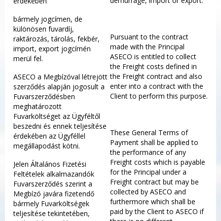
demurrage, import or export.
érdekében
bármely jogcímen, de
különösen fuvardíj,
Pursuant to the contract
raktározás, tárolás, fekbér,
made with the Principal
import, export jogcímén
ASECO is entitled to collect
merül fel.
the Freight costs defined in
the Freight contract and also
ASECO a Megbízóval létrejött
enter into a contract with the
szerződés alapján jogosult a
Client to perform this purpose.
Fuvarszerződésben
meghatározott
Fuvarköltséget az Ügyféltől
beszedni és ennek teljesítése
These General Terms of
érdekében az Ügyféllel
Payment shall be applied to
megállapodást kötni.
the performance of any
Freight costs which is payable
Jelen Általános Fizetési
for the Principal under a
Feltételek alkalmazandók
Freight contract but may be
Fuvarszerződés szerint a
collected by ASECO and
Megbízó javára fizetendő
furthermore which shall be
bármely Fuvarköltségek
paid by the Client to ASECO if
teljesítése tekintetében,