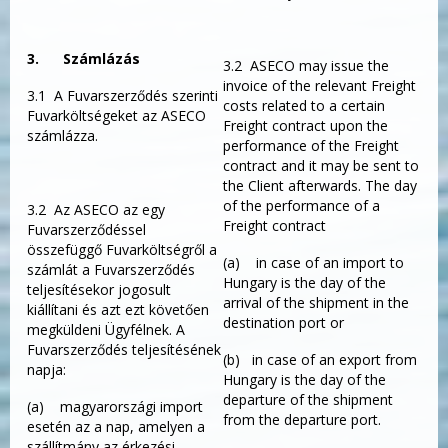
3.
Számlázás
3.2 ASECO may issue the
invoice of the relevant Freight
3.1 A Fuvarszerződés szerinti
costs related to a certain
Fuvarköltségeket az ASECO
Freight contract upon the
számlázza.
performance of the Freight
contract and it may be sent to
the Client afterwards. The day
of the performance of a
3.2 Az ASECO az egy
Freight contract
Fuvarszerződéssel
összefüggő Fuvarköltségről a
(a) in case of an import to
számlát a Fuvarszerződés
Hungary is the day of the
teljesítésekor jogosult
arrival of the shipment in the
kiállítani és azt ezt követően
destination port or
megküldeni Ügyfélnek. A
Fuvarszerződés teljesítésének
(b) in case of an export from
napja:
Hungary is the day of the
departure of the shipment
(a) magyarországi import
from the departure port.
esetén az a nap, amelyen a
szállítmány az érkezési