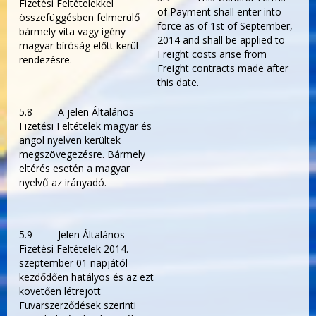
Fizetési Feltételekkel
of Payment shall enter into
összefüggésben felmerülő
force as of 1
st
of September,
bármely vita vagy igény
2014 and shall be applied to
magyar bíróság előtt kerül
Freight costs arise from
rendezésre.
Freight contracts made after
this date.
5.8 A jelen Általános
Fizetési Feltételek magyar és
angol nyelven kerültek
megszövegezésre. Bármely
eltérés esetén a magyar
nyelvű az irányadó.
5.9 Jelen Általános
Fizetési Feltételek 2014.
szeptember 01 napjától
kezdődően hatályos és az ezt
követően létrejött
Fuvarszerződések szerinti