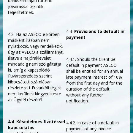
bankszámláján történő
jóváírással tekintik
teljesítettnek.
4.4
Provisions to default in
4.3 Ha az ASECO e körben
payment
másként írásban nem
nyilatkozik, vagy rendelkezik,
úgy az ASECO a szállítmányt,
illetve a hajóraklevelet
4.4.1. Should the Client be
mindaddig nem szolgáltatja
default in payment ASECO
ki, amíg a kapcsolódó
shall be entitled for an annual
Fuvarszerződés szerint
late payment interest of 10%
kibocsátott számlában
from the first day and for the
részletezett Fuvarköltségek
duration of the default
nem kerülnek kiegyenlítésre
without any further
az Ügyfél részéről.
notification.
4.4
Késedelmes fizetéssel
4.4.2. In case of a default in
kapcsolatos
payment of any invoice