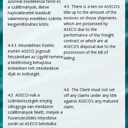
azonnal esedékessé tenni és
4.5 There is a lien on ASECO’s
a szállítmányok, illetve
title up to the amount of the
hajóraklevelek kiadását
invoices on those shipments
valamennyi esedékes számla
which are possessed by
kiegyenlítéséhez kötni.
ASECO due to the
performance of the Freight
contract or which are at
4.4.3. Késedelmes fizetés
ASECO’s disposal due to the
esetén ASECO jogosult
possession of the bill of
felszámítani az Ügyfél terhére
lading.
a kintlévőség behajtása
érdekében tett intézkedései
díját és költségét.
4.6 The Client must not set
4.5 ASECO-nak a
off any claims under any title
számlaösszegek erejéig
against ASECO’s any matured
zálogjoga van mindazon
claim.
szállítmányok felett, melyek a
Fuvarszerződés teljesítése
során az ASECO birtokába