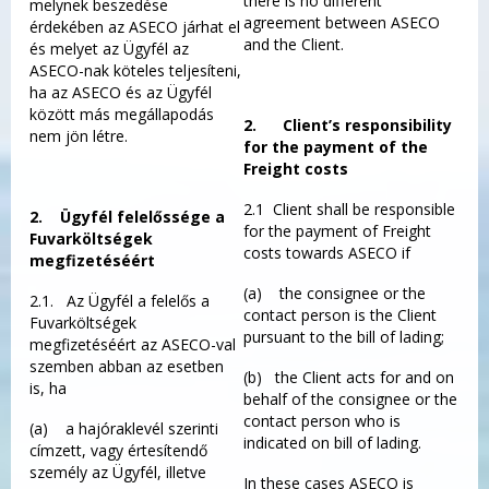
there is no different
melynek beszedése
agreement between ASECO
érdekében az ASECO járhat el
and the Client.
és melyet az Ügyfél az
ASECO-nak köteles teljesíteni,
ha az ASECO és az Ügyfél
között más megállapodás
2.
Client’s responsibility
nem jön létre.
for the payment of the
Freight costs
2.1 Client shall be responsible
2.
Ügyfél felelőssége a
for the payment of Freight
Fuvarköltségek
costs towards ASECO if
megfizetéséért
(a) the consignee or the
2.1. Az Ügyfél a felelős a
contact person is the Client
Fuvarköltségek
pursuant to the bill of lading;
megfizetéséért az ASECO-val
szemben abban az esetben
(b) the Client acts for and on
is, ha
behalf of the consignee or the
contact person who is
(a) a hajóraklevél szerinti
indicated on bill of lading.
címzett, vagy értesítendő
személy az Ügyfél, illetve
In these cases ASECO is