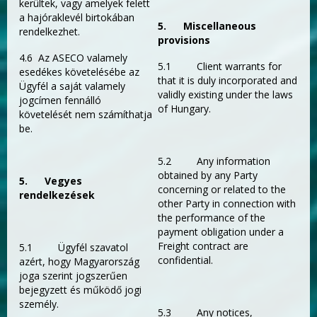
kerültek, vagy amelyek felett
a hajóraklevél birtokában
5.
Miscellaneous
rendelkezhet.
provisions
4.6 Az ASECO valamely
5.1 Client warrants for
esedékes követelésébe az
that it is duly incorporated and
Ügyfél a saját valamely
validly existing under the laws
jogcímen fennálló
of Hungary.
követelését nem számíthatja
be.
5.2 Any information
obtained by any Party
5.
Vegyes
concerning or related to the
rendelkezések
other Party in connection with
the performance of the
payment obligation under a
Freight contract are
5.1 Ügyfél szavatol
confidential.
azért, hogy Magyarország
joga szerint jogszerűen
bejegyzett és működő jogi
személy.
5.3 Any notices,