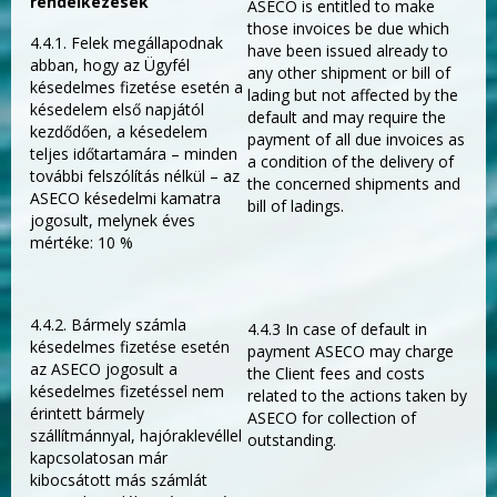
rendelkezések
ASECO is entitled to make
those invoices be due which
4.4.1. Felek megállapodnak
have been issued already to
abban, hogy az Ügyfél
any other shipment or bill of
késedelmes fizetése esetén a
lading but not affected by the
késedelem első napjától
default and may require the
kezdődően, a késedelem
payment of all due invoices as
teljes időtartamára – minden
a condition of the delivery of
további felszólítás nélkül – az
the concerned shipments and
ASECO késedelmi kamatra
bill of ladings.
jogosult, melynek éves
mértéke: 10 %
4.4.2. Bármely számla
4.4.3 In case of default in
késedelmes fizetése esetén
payment ASECO may charge
az ASECO jogosult a
the Client fees and costs
késedelmes fizetéssel nem
related to the actions taken by
érintett bármely
ASECO for collection of
szállítmánnyal, hajóraklevéllel
outstanding.
kapcsolatosan már
kibocsátott más számlát