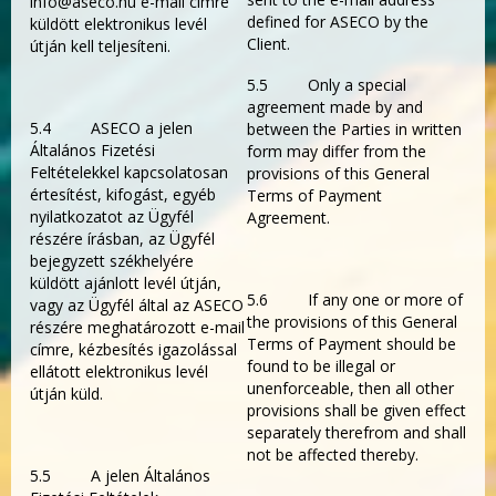
info@aseco.hu e-mail címre
defined for ASECO by the
küldött elektronikus levél
Client.
útján kell teljesíteni.
5.5 Only a special
agreement made by and
5.4 ASECO a jelen
between the Parties in written
Általános Fizetési
form may differ from the
Feltételekkel kapcsolatosan
provisions of this General
értesítést, kifogást, egyéb
Terms of Payment
nyilatkozatot az Ügyfél
Agreement.
részére írásban, az Ügyfél
bejegyzett székhelyére
küldött ajánlott levél útján,
5.6 If any one or more of
vagy az Ügyfél által az ASECO
the provisions of this General
részére meghatározott e-mail
Terms of Payment should be
címre, kézbesítés igazolással
found to be illegal or
ellátott elektronikus levél
unenforceable, then all other
útján küld.
provisions shall be given effect
separately therefrom and shall
not be affected thereby.
5.5 A jelen Általános