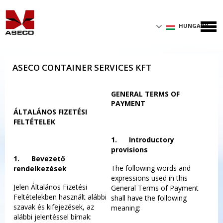
HUNGARY
ASECO CONTAINER SERVICES KFT
GENERAL TERMS OF
PAYME
NT
ÁLTALÁNOS FIZETÉSI
FELTÉTELEK
1.
Introductory
provisions
1.
Bevezető
The following words and
rendelkezések
expressions used in this
Jelen Általános Fizetési
General Terms of Payment
Feltételekben használt alábbi
shall have the following
szavak és kifejezések, az
meaning:
alábbi jelentéssel bírnak: