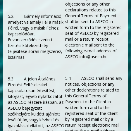
objections or any other
declarations related to this
General Terms of Payment
5.2 Bármely információ,
shall be sent to ASECO in
amelyet valamely Fél a másik
written form to the registered
Félről, vagy a másik Félhez
seat of ASECO by registered
kapcsolódóan,
mail or a return receipt
Fuvarszerződés szerinti
electronic mail sent to the
fizetési kötelezettség
following e-mail address of
teljesítése során megszerez,
ASECO info@aseco.hu
bizalmas.
5.4 ASECO shall send any
5.3 A jelen Általános
notices, objections or any
Fizetési Feltételekkel
other declarations related to
kapcsolatosan értesítést,
this General Terms of
kifogást, egyéb nyilatkozatot
Payment to the Client in
az ASECO részére írásban, az
written form and to the
ASECO bejegyzett
registered seat of the Client
székhelyére küldött ajánlott
by registered mail or by a
levél útján, vagy kézbesítés
return receipt electronic mail
igazolással ellátott, az ASECO
sent to the e-mail address