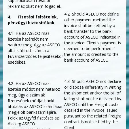
kapcsolatosan további
reklamációkat nem fogad el.
4.2 Should ASECO not define
4.
Fizetési feltételek,
other payment method the
pénzügyi biztosítékok
invoice shall be settled by a
bank transfer to the bank
4.1 Ha az ASECO más
account of ASECO indicated in
fizetési határidőt nem
the invoice. Client’s payment is
határoz meg, úgy az ASECO
deemed to be performed if
által kiállított számla a
the amount is credited to the
Fuvarszerződés teljesítésekor
bank account of ASECO.
esedékes.
4.3 Should ASECO not declare
4.2 Ha az ASECO más
or dispose differently in writing
fizetési módot nem határoz
the shipment and/or the bill of
meg, úgy a számlák
lading shall not be delivered by
fizetésének módja: banki
ASECO until the Freight costs
átutalás az ASECO számlában
detailed in the invoice issued
megjelölt bankszámlájára.
pursuant to the related Freight
Felek az Ügyfél fizetését az
contract is not settled by the
összeg ASECO
Client.