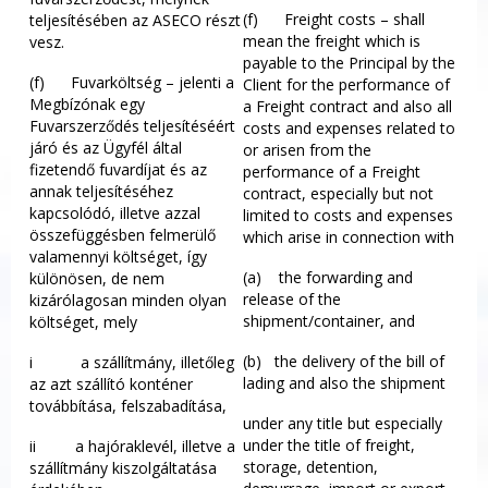
(f) Freight costs – shall
teljesítésében az ASECO részt
mean the freight which is
vesz.
payable to the Principal by the
(f) Fuvarköltség – jelenti a
Client for the performance of
Megbízónak egy
a Freight contract and also all
Fuvarszerződés teljesítéséért
costs and expenses related to
járó és az Ügyfél által
or arisen from the
fizetendő fuvardíjat és az
performance of a Freight
annak teljesítéséhez
contract, especially but not
kapcsolódó, illetve azzal
limited to costs and expenses
összefüggésben felmerülő
which arise in connection with
valamennyi költséget, így
(a) the forwarding and
különösen, de nem
release of the
kizárólagosan minden olyan
shipment/container, and
költséget, mely
(b) the delivery of the bill of
i a szállítmány, illetőleg
lading and also the shipment
az azt szállító konténer
továbbítása, felszabadítása,
under any title but especially
under the title of freight,
ii a hajóraklevél, illetve a
storage, detention,
szállítmány kiszolgáltatása