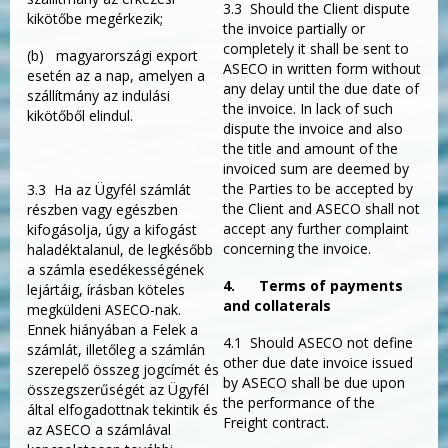
3.3 Should the Client dispute
kikötőbe megérkezik;
the invoice partially or
completely it shall be sent to
(b) magyarországi export
ASECO in written form without
esetén az a nap, amelyen a
any delay until the due date of
szállítmány az indulási
the invoice. In lack of such
kikötőből elindul.
dispute the invoice and also
the title and amount of the
invoiced sum are deemed by
the Parties to be accepted by
3.3 Ha az Ügyfél számlát
the Client and ASECO shall not
részben vagy egészben
accept any further complaint
kifogásolja, úgy a kifogást
concerning the invoice.
haladéktalanul, de legkésőbb
a számla esedékességének
4.
Terms of payments
lejártáig, írásban köteles
and collaterals
megküldeni ASECO-nak.
Ennek hiányában a Felek a
4.1 Should ASECO not define
számlát, illetőleg a számlán
other due date invoice issued
szerepelő összeg jogcímét és
by ASECO shall be due upon
összegszerűségét az Ügyfél
the performance of the
által elfogadottnak tekintik és
Freight contract.
az ASECO a számlával