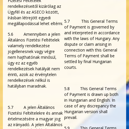
Fizetési Feltételek
rendelkezéseitől kizárólag az
Ügyfél és az ASECO között,
írásban létrejött egyedi
5.7 This General Terms
megállapodással lehet eltérni.
of Payment is governed by
and interpreted in accordance
5.6 Amennyiben a jelen
with the laws of Hungary. Any
Általános Fizetési Feltételek
dispute or claim arising in
valamely rendelkezése
connection with this General
jogellenesnek vagy végre
Terms of Payment shall be
nem hajthatónak minősül,
settled by final Hungarian
úgy ez az egyéb
courts.
rendelkezések hatályát nem
érinti, azok az érvénytelen
rendelkezések nélkül is
hatályban maradnak.
5.8 This General Terms
of Payment is drawn up both
in Hungarian and English. In
case of any discrepancy the
5.7 A jelen Általános
Hungarian version shall
Fizetési Feltételekre és annak
prevail.
értelmezésére a magyar jog
az irányadó. A jelen Általános
5.9 This General Terms